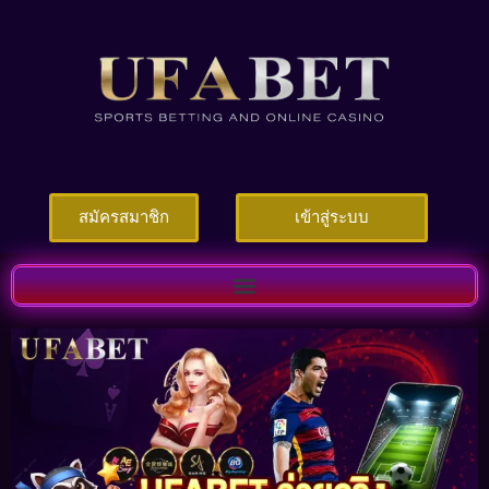
สมัครสมาชิก
เข้าสู่ระบบ