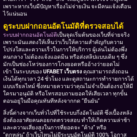
เพราะหากเว็บมีปัญหาเรื่องไม่จ่ายเงิน จะมีคนแจ้งเตือน
ไว้แน่นอน
ดูระบบฝากถอนอัตโนมัติที่ตรวจสอบได้
ระบบฝากถอนอัตโนมัติ
เป็นจุดเริ่มต้นของเว็บที่จ่ายจริง
เพราะมันแสดงให้เห็นว่าเว็บให้ความสำคัญกับความ
โปร่งใสและความเร็วในการให้บริการ ผู้เล่นไม่ต้องพึ่ง
คนกลาง ไม่ต้องแจ้งแอดมิน หรือส่งสลิปแบบเดิม ๆ ซึ่ง
มักเป็นช่องโหว่ของการโกงยอดหรืออ้างว่ายอดไม่
เข้า
ในระบบของ
UFABET เว็บตรง
คุณสามารถสั่งถอน
เงินได้ทุกเวลา 24 ชั่วโมง และดูสถานะการทำรายการได้
แบบเรียลไทม์ ซึ่งหมายความว่าคุณไม่จำเป็นต้องรอให้มี
ใครมาอนุมัติ หรือโทรสอบถามยอดให้เสียเวลา ทุกขั้น
ตอนอยู่ในมือคุณทันทีหลังจากกด “ยืนยัน”
สิ่งนี้ต่างจากเว็บทั่วไปที่ใช้ระบบกึ่งอัตโนมัติ ซึ่งเบื้องหลัง
ยังต้องอาศัยคนคอยกดตรวจสอบ ทำให้เกิดความล่าช้า
และความเสี่ยงสูงในการที่ยอดจะ “ค้าง” หรือ
“ตกหล่น”
ถ้าเว็บไหนไม่มีระบบอัตโนมัติ 100% โอกาส