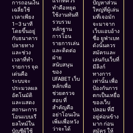
แรกที่ควร
การถอนเงิน
ปัญหาส่วน
ทำคือหยุด
เฉลี่ยใช้
ใหญ่ที่ผู้เล่น
ใช้งานทันที
เวลาเพียง
มที่เจอมัก
รวบรวม
1–3 นาที
จะมาจาก
หลักฐาน
โดยขึ้นอยู่
เว็บแอบอ้าง
การโอน
กับธนาคาร
ชื่อ ยูฟ่าเบท
รายการเล่น
ปลายทาง
ดังนั้นควร
และติดต่อ
และช่วง
สมัครและ
ฝ่าย
เวลาที่ทำ
เล่นกับเว็บที่
สนับสนุน
รายการ จุด
มีลิงก์
ของ
เด่นคือ
ทางการ
UFABET เว็บ
ระบบจะ
เท่านั้น เพื่อ
หลักเพื่อ
ประมวลผล
ป้องกันการ
ช่วยตรวจ
อัตโนมัติ
ตกเป็นเหยื่อ
สอบ ที่
และแสดง
ของเว็บ
สำคัญคือ
สถานะการ
ปลอม ที่มี
อย่าโอนเงิน
โอนแบบเรี
อยู่ค่อนข้าง
เพิ่มเพื่อหวัง
ยลไทม์ใน
มาก ก่อน
ว่าจะได้
บัญชีผู้ใช้
สมัคร ให้