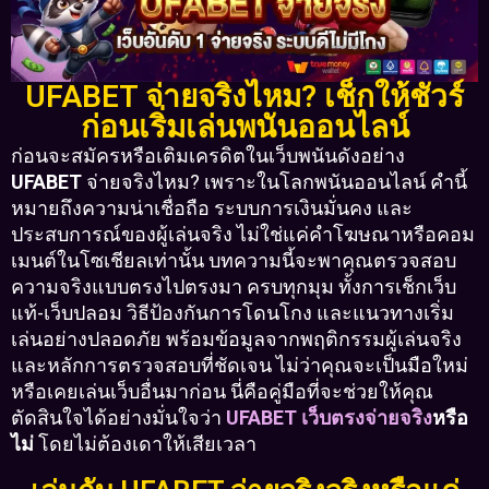
UFABET จ่ายจริงไหม? เช็กให้ชัวร์
ก่อนเริ่มเล่นพนันออนไลน์
ก่อนจะสมัครหรือเติมเครดิตในเว็บพนันดังอย่าง
UFABET
จ่ายจริงไหม? เพราะในโลกพนันออนไลน์ คำนี้
หมายถึงความน่าเชื่อถือ ระบบการเงินมั่นคง และ
ประสบการณ์ของผู้เล่นจริง ไม่ใช่แค่คำโฆษณาหรือคอม
เมนต์ในโซเชียลเท่านั้น บทความนี้จะพาคุณตรวจสอบ
ความจริงแบบตรงไปตรงมา ครบทุกมุม ทั้งการเช็กเว็บ
แท้-เว็บปลอม วิธีป้องกันการโดนโกง และแนวทางเริ่ม
เล่นอย่างปลอดภัย พร้อมข้อมูลจากพฤติกรรมผู้เล่นจริง
และหลักการตรวจสอบที่ชัดเจน ไม่ว่าคุณจะเป็นมือใหม่
หรือเคยเล่นเว็บอื่นมาก่อน นี่คือคู่มือที่จะช่วยให้คุณ
ตัดสินใจได้อย่างมั่นใจว่า
UFABET เว็บตรงจ่ายจริง
หรือ
ไม่
โดยไม่ต้องเดาให้เสียเวลา